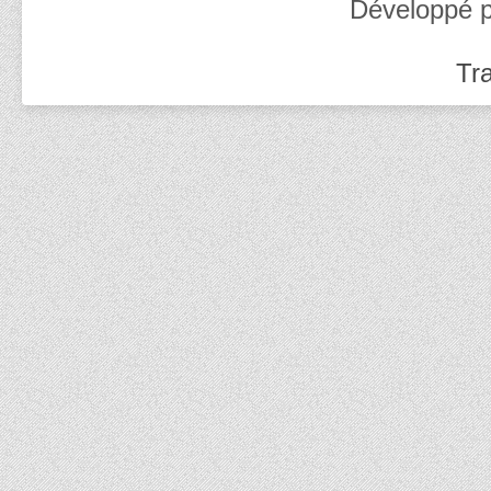
Développé 
Tra