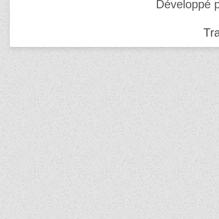
Développé 
Tra