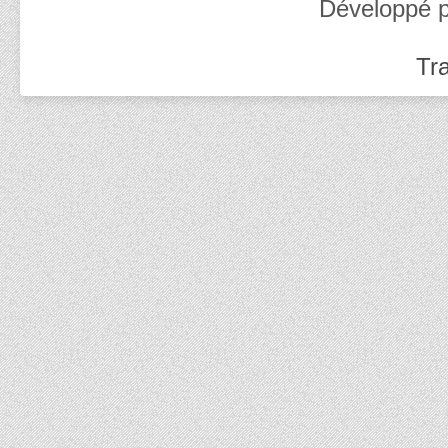
Développé 
Tra