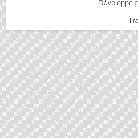
Développé 
Tra