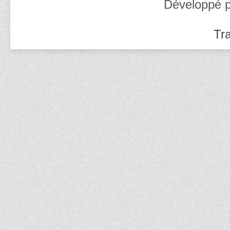
Développé 
Tra