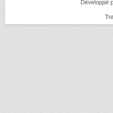
Développé 
Tra