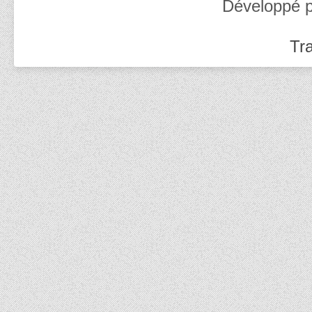
Développé 
Tra