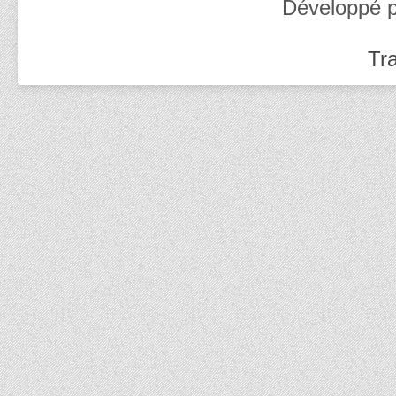
Développé 
Tra