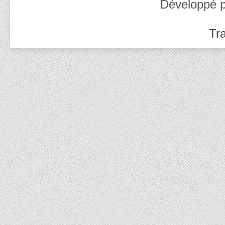
Développé 
Tra