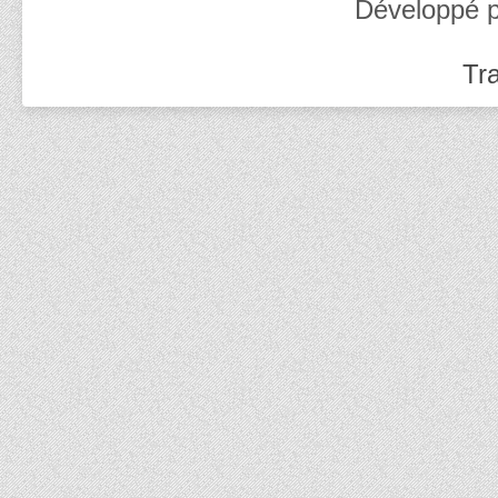
Développé 
Tra