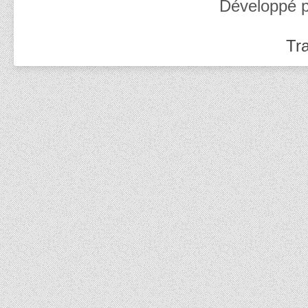
Développé 
Tra