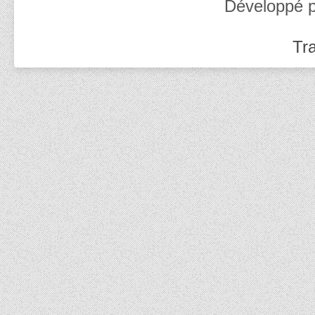
Développé 
Tra