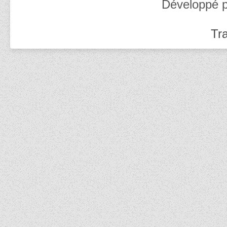
Développé 
Tra