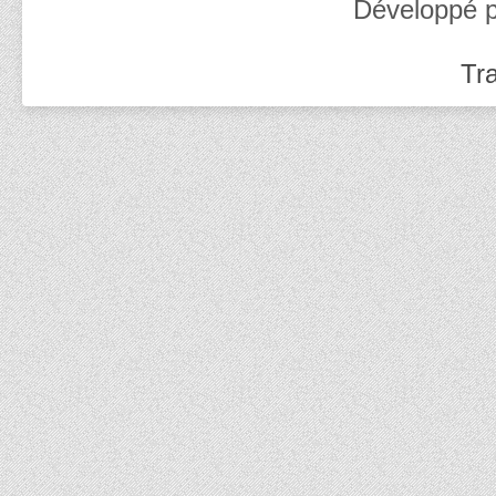
Développé 
Tra