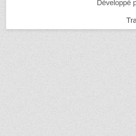
Développé 
Tra