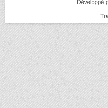
Développé 
Tra