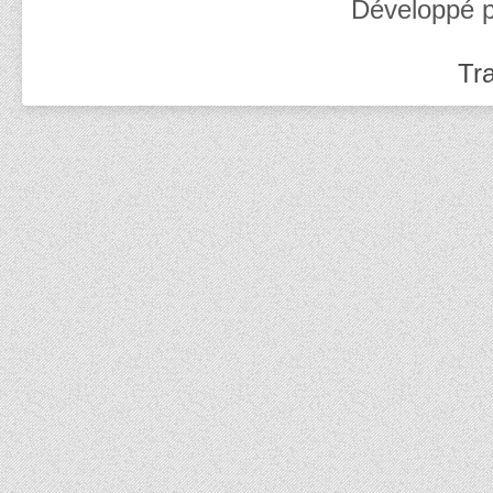
Développé 
Tra