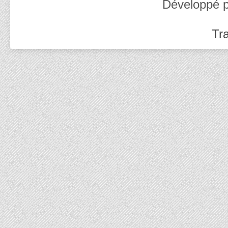
Développé 
Tra