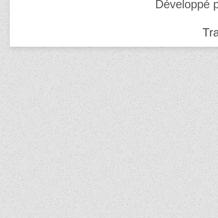
Développé 
Tra