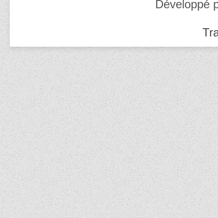
Développé 
Tra