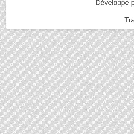
Développé 
Tra