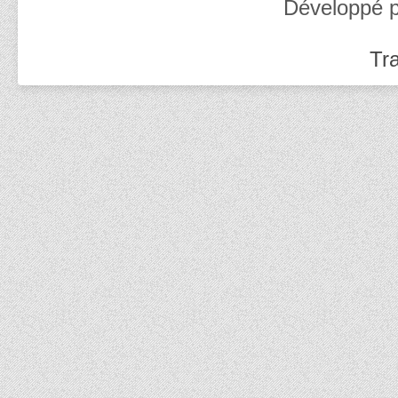
Développé 
Tra