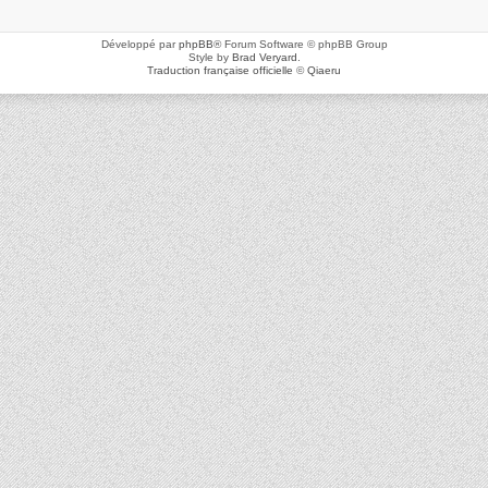
Développé par
phpBB
® Forum Software © phpBB Group
Style by
Brad Veryard
.
Traduction française officielle
©
Qiaeru