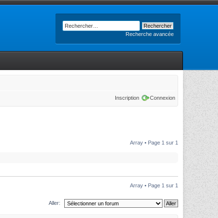
Recherche avancée
Inscription
Connexion
Array • Page
1
sur
1
Array • Page
1
sur
1
Aller: