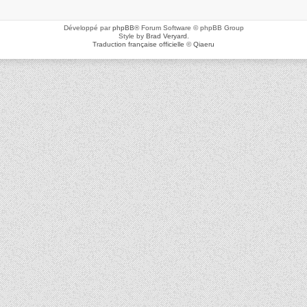
Développé par
phpBB
® Forum Software © phpBB Group
Style by
Brad Veryard
.
Traduction française officielle
©
Qiaeru