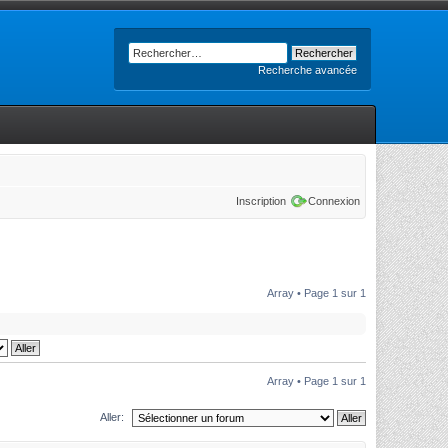
Recherche avancée
Inscription
Connexion
Array • Page
1
sur
1
Array • Page
1
sur
1
Aller: