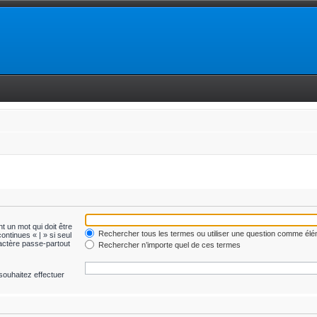
t un mot qui doit être
Rechercher tous les termes ou utiliser une question comme él
ontinues « | » si seul
ractère passe-partout
Rechercher n’importe quel de ces termes
souhaitez effectuer