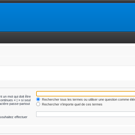
t un mot qui doit être
Rechercher tous les termes ou utiliser une question comme él
ontinues « | » si seul
ractère passe-partout
Rechercher n’importe quel de ces termes
souhaitez effectuer