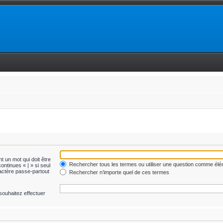
t un mot qui doit être
Rechercher tous les termes ou utiliser une question comme él
ontinues « | » si seul
ractère passe-partout
Rechercher n’importe quel de ces termes
souhaitez effectuer