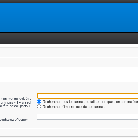
t un mot qui doit être
Rechercher tous les termes ou utiliser une question comme él
ontinues « | » si seul
ractère passe-partout
Rechercher n’importe quel de ces termes
souhaitez effectuer