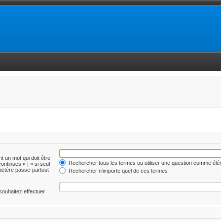
t un mot qui doit être
Rechercher tous les termes ou utiliser une question comme él
ontinues « | » si seul
ractère passe-partout
Rechercher n’importe quel de ces termes
souhaitez effectuer