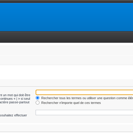
t un mot qui doit être
Rechercher tous les termes ou utiliser une question comme él
ontinues « | » si seul
ractère passe-partout
Rechercher n’importe quel de ces termes
souhaitez effectuer