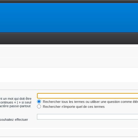
t un mot qui doit être
Rechercher tous les termes ou utiliser une question comme él
ontinues « | » si seul
ractère passe-partout
Rechercher n’importe quel de ces termes
souhaitez effectuer