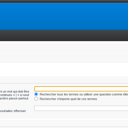
t un mot qui doit être
Rechercher tous les termes ou utiliser une question comme él
ontinues « | » si seul
ractère passe-partout
Rechercher n’importe quel de ces termes
souhaitez effectuer