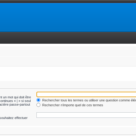
t un mot qui doit être
Rechercher tous les termes ou utiliser une question comme él
ontinues « | » si seul
ractère passe-partout
Rechercher n’importe quel de ces termes
souhaitez effectuer