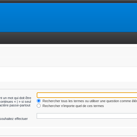
t un mot qui doit être
Rechercher tous les termes ou utiliser une question comme él
ontinues « | » si seul
ractère passe-partout
Rechercher n’importe quel de ces termes
souhaitez effectuer