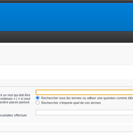
t un mot qui doit être
Rechercher tous les termes ou utiliser une question comme él
ontinues « | » si seul
ractère passe-partout
Rechercher n’importe quel de ces termes
souhaitez effectuer