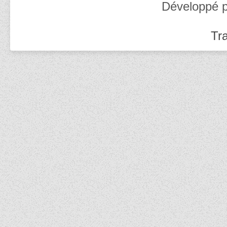
Développé 
Tra