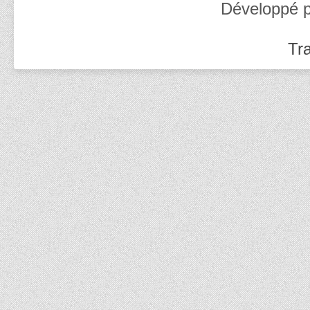
Développé 
Tra