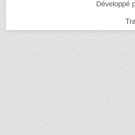
Développé 
Tra