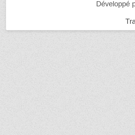
Développé 
Tra