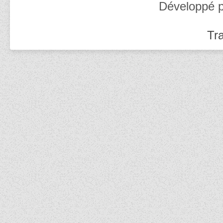
Développé 
Tra