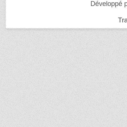
Développé 
Tra