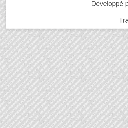
Développé 
Tra