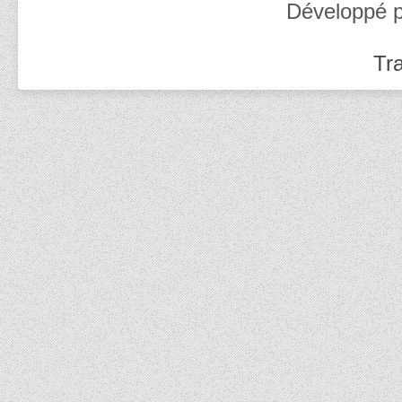
Développé 
Tra