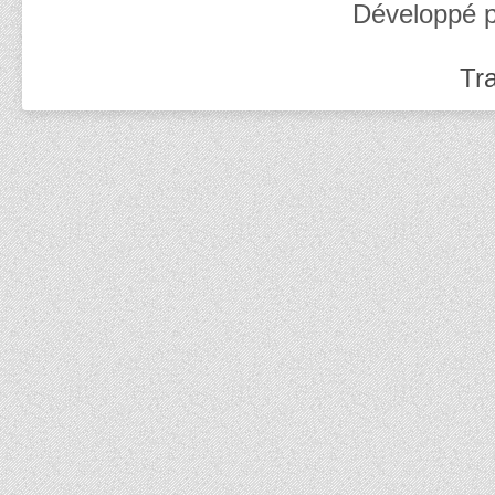
Développé 
Tra