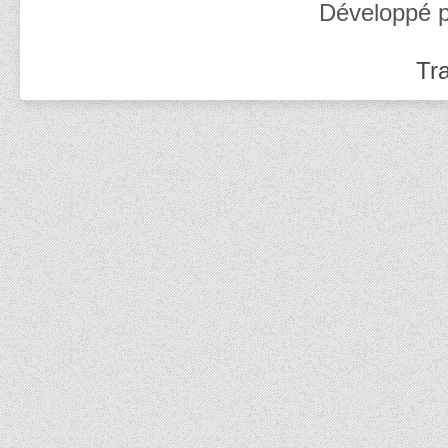
Développé 
Tra