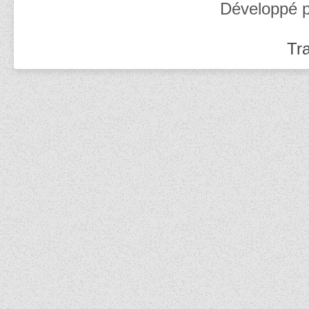
Développé 
Tra