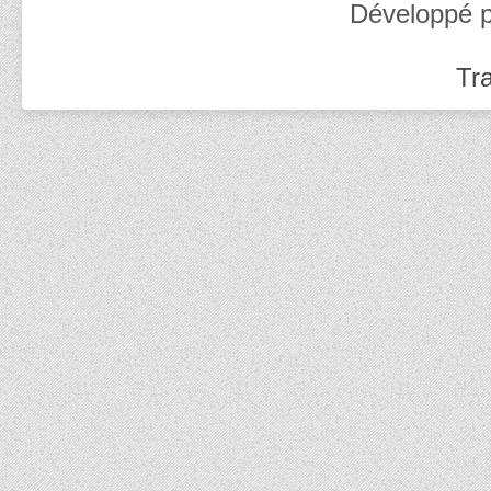
Développé 
Tra