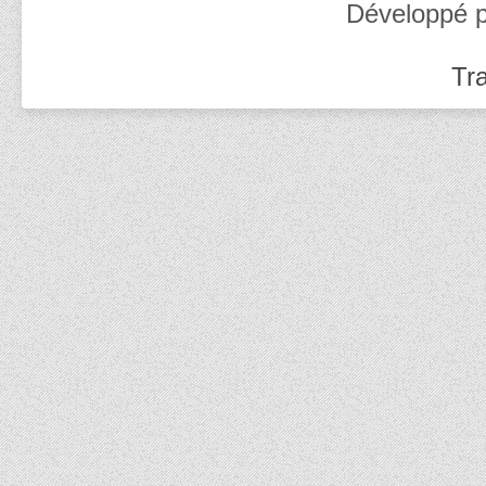
Développé 
Tra