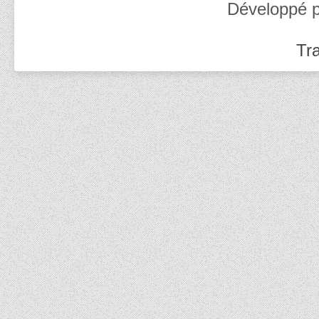
Développé 
Tra