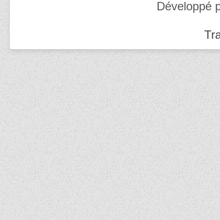
Développé 
Tra